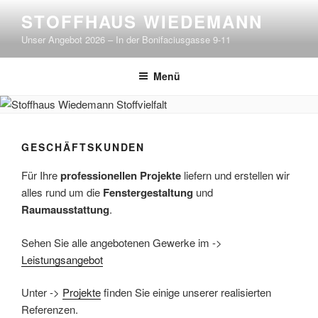
Zum
STOFFHAUS WIEDEMANN
Inhalt
Unser Angebot 2026 – In der Bonifaciusgasse 9-11
springen
Menü
GESCHÄFTSKUNDEN
Für Ihre
professionellen Projekte
liefern und erstellen wir
alles rund um die
Fenstergestaltung
und
Raumausstattung
.
Sehen Sie alle angebotenen Gewerke im ->
Leistungsangebot
Unter ->
Projekte
finden Sie einige unserer realisierten
Referenzen.