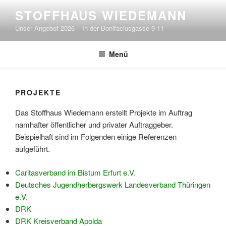
Zum
STOFFHAUS WIEDEMANN
Inhalt
Unser Angebot 2026 – In der Bonifaciusgasse 9-11
springen
Menü
PROJEKTE
Das Stoffhaus Wiedemann erstellt Projekte im Auftrag
namhafter öffentlicher und privater Auftraggeber.
Beispielhaft sind im Folgenden einige Referenzen
aufgeführt.
Caritasverband im Bistum Erfurt e.V.
Deutsches Jugendherbergswerk Landesverband Thüringen
e.V.
DRK
DRK Kreisverband Apolda